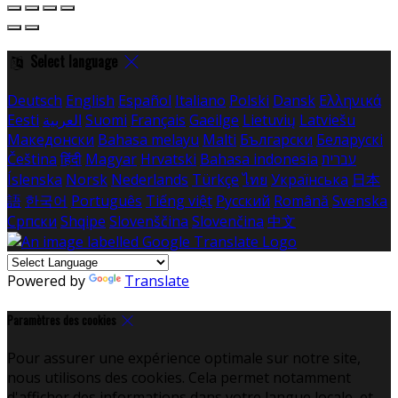
Select language
Deutsch
English
Español
Italiano
Polski
Dansk
Ελληνικά
Eesti
العربية
Suomi
Français
Gaeilge
Lietuvių
Latviešu
Македонски
Bahasa melayu
Malti
Български
Беларускі
Čeština
हिंदी
Magyar
Hrvatski
Bahasa indonesia
עברית
Íslenska
Norsk
Nederlands
Türkçe
ไทย
Українська
日本
語
한국어
Português
Tiếng việt
Русский
Română
Svenska
Српски
Shqipe
Slovenščina
Slovenčina
中文
Powered by
Translate
Paramètres des cookies
Pour assurer une expérience optimale sur notre site,
nous utilisons des cookies. Cela permet notamment
d'afficher des informations dans votre langue locale, et