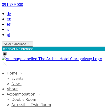
091 739 000
de
en
es
it
pl
Select language
Réserver Maintenant
Home
Events
News
About
Accommodation
Double Room
Accessible Twin Room