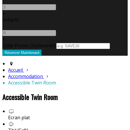
-
+
Enfants
-
+
Code Promo
(
Optionnel
)
Accueil
Accommodation
Accessible Twin Room
Accessible Twin Room
Ecran plat