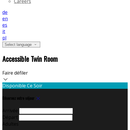
Careers
de
en
es
it
pl
Select language
Accessible Twin Room
Faire défiler
Disponible Ce Soir
Réservez votre séjour
Arrivée
Départ
Adultes