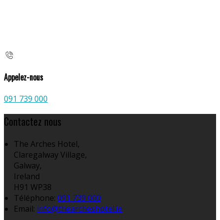
Appelez-nous
091 739 000
Contactez nous
The Arches Hotel,
Claregalway Village,
Galway,
Ireland
H91 WP38
Téléphone
:
091 739 000
Email:
info@thearcheshotel.ie