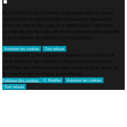
Nous utilisons des cookies analytiques afin de mieux
comprendre le parcours des utilisateurs, depuis leur
visite sur notre site jusqu’à la réservation. Cela nous
permet de prendre des décisions commerciales éclairées
et de proposer les meilleurs prix possibles.
Autoriser les cookies
Tout refuser
Pour assurer une expérience optimale sur notre site,
nous utilisons des cookies. Cela permet notamment
d'afficher des informations dans votre langue locale, et
de collecter des données e-commerce.
Politique des cookies
Modifier
Autoriser les cookies
Tout refuser