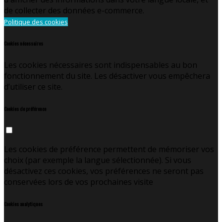
de collecter des données e-commerce.
Politique des cookies
Cookies nécessaires
Les cookies nécessaires sont indispensables au bon
fonctionnement du site. Les désactiver vous empêchera
d’utiliser ce site.
Cookies de préférence
Les cookies de préférence permettent de mémoriser vos
choix (par exemple la langue sélectionnée). Si vous
désactivez ces cookies, vos préférences ne seront pas
conservées lors de vos prochaines visite
Cookies analytiques